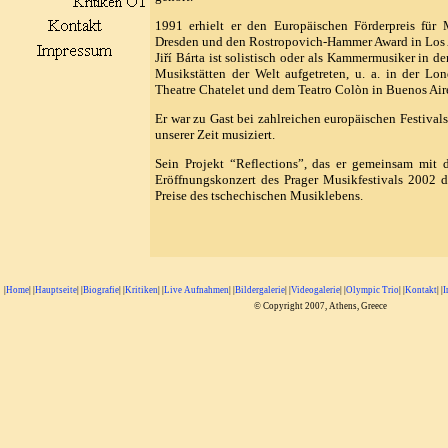
1991 erhielt er den Europäischen Förderpreis für 
Dresden und den Rostropovich-Hammer Award in Los 
Jiří Bárta ist solistisch oder als Kammermusiker in d
Musikstätten der Welt aufgetreten, u. a. in der Lo
Theatre Chatelet und dem Teatro Colòn in Buenos Air
Er war zu Gast bei zahlreichen europäischen Festiva
unserer Zeit musiziert.
Sein Projekt “Reflections”, das er gemeinsam mit
Eröffnungskonzert des Prager Musikfestivals 2002 du
Preise des tschechischen Musiklebens.
|
Home
| |
Hauptseite
| |
Biografie
| |
Kritiken
| |
Live Aufnahmen
| |
Bildergalerie
| |
Videogalerie
| |
Olympic Trio
| |
Kontakt
| |
I
© Copyright 2007, Athens, Greece